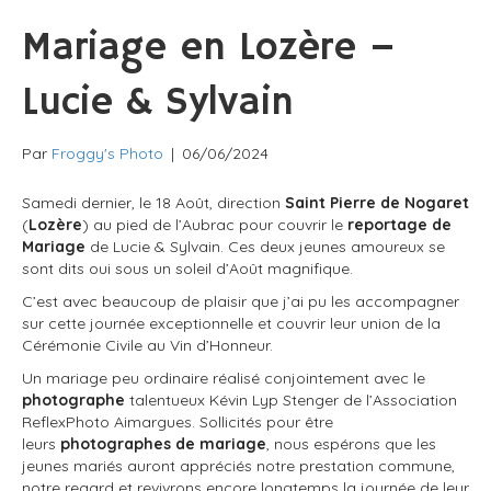
Mariage en Lozère –
Lucie & Sylvain
Par
Froggy's Photo
|
06/06/2024
Samedi dernier, le 18 Août, direction
Saint Pierre de Nogaret
(
Lozère
) au pied de l’Aubrac pour couvrir le
reportage de
Mariage
de Lucie & Sylvain. Ces deux jeunes amoureux se
sont dits oui sous un soleil d’Août magnifique.
C’est avec beaucoup de plaisir que j’ai pu les accompagner
sur cette journée exceptionnelle et couvrir leur union de la
Cérémonie Civile au Vin d’Honneur.
Un mariage peu ordinaire réalisé conjointement avec le
photographe
talentueux Kévin Lyp Stenger de l’Association
ReflexPhoto Aimargues. Sollicités pour être
leurs
photographes de mariage
, nous espérons que les
jeunes mariés auront appréciés notre prestation commune,
notre regard et revivrons encore longtemps la journée de leur