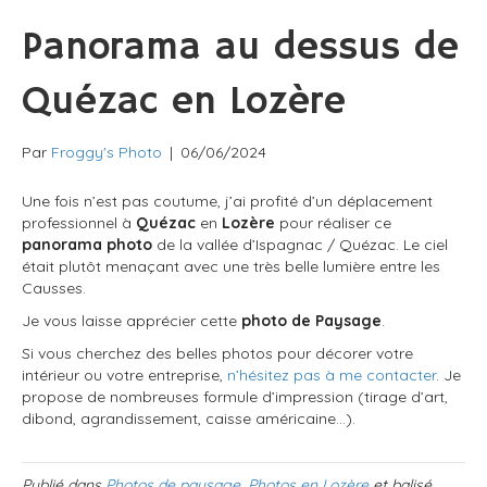
Panorama au dessus de
Quézac en Lozère
Par
Froggy's Photo
|
06/06/2024
Une fois n’est pas coutume, j’ai profité d’un déplacement
professionnel à
Quézac
en
Lozère
pour réaliser ce
panorama photo
de la vallée d’Ispagnac / Quézac. Le ciel
était plutôt menaçant avec une très belle lumière entre les
Causses.
Je vous laisse apprécier cette
photo de Paysage
.
Si vous cherchez des belles photos pour décorer votre
intérieur ou votre entreprise,
n’hésitez pas à me contacter
. Je
propose de nombreuses formule d’impression (tirage d’art,
dibond, agrandissement, caisse américaine…).
Publié dans
Photos de paysage
,
Photos en Lozère
et balisé