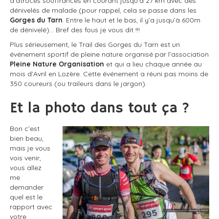
d’atroces souffrances en courant jusqu’à 27 km avec des
dénivelés de malade (pour rappel, cela se passe dans les
Gorges du Tarn
. Entre le haut et le bas, il y’a jusqu’à 600m
de dénivelé)… Bref des fous je vous dit !!!
Plus sérieusement, le Trail des Gorges du Tarn est un
événement sportif de pleine nature organisé par l’association
Pleine Nature Organisation
et qui a lieu chaque année au
mois d’Avril en Lozère. Cette événement a réuni pas moins de
350 coureurs (ou traileurs dans le jargon).
Et la photo dans tout ça ?
Bon c’est
bien beau,
mais je vous
vois venir,
vous allez
me
demander
quel est le
rapport avec
votre