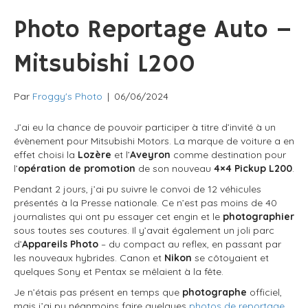
Photo Reportage Auto –
Mitsubishi L200
Par
Froggy's Photo
|
06/06/2024
J’ai eu la chance de pouvoir participer à titre d’invité à un
évènement pour Mitsubishi Motors. La marque de voiture a en
effet choisi la
Lozère
et l’
Aveyron
comme destination pour
l’
opération de promotion
de son nouveau
4×4 Pickup L200
.
Pendant 2 jours, j’ai pu suivre le convoi de 12 véhicules
présentés à la Presse nationale. Ce n’est pas moins de 40
journalistes qui ont pu essayer cet engin et le
photographier
sous toutes ses coutures. Il y’avait également un joli parc
d’
Appareils Photo
– du compact au reflex, en passant par
les nouveaux hybrides. Canon et
Nikon
se côtoyaient et
quelques Sony et Pentax se mêlaient à la fête.
Je n’étais pas présent en temps que
photographe
officiel,
mais j’ai pu néanmoins faire quelques
photos de reportage