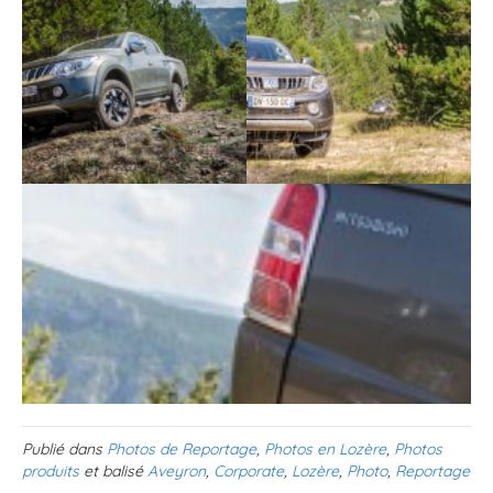
Publié dans
Photos de Reportage
,
Photos en Lozère
,
Photos
produits
et balisé
Aveyron
,
Corporate
,
Lozère
,
Photo
,
Reportage