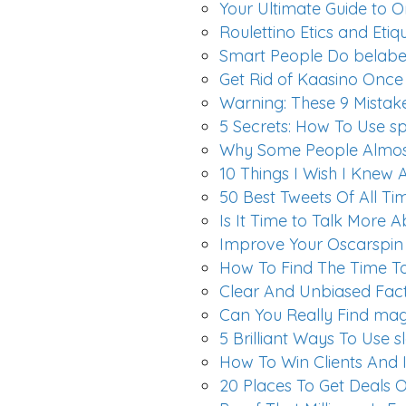
Your Ultimate Guide to On
Roulettino Etics and Etiq
Smart People Do belab
Get Rid of Kaasino Once 
Warning: These 9 Mistake
5 Secrets: How To Use sp
Why Some People Almost
10 Things I Wish I Knew
50 Best Tweets Of All T
Is It Time to Talk More 
Improve Your Oscarspin S
How To Find The Time T
Clear And Unbiased Fact
Can You Really Find mag
5 Brilliant Ways To Use s
How To Win Clients And 
20 Places To Get Deals 