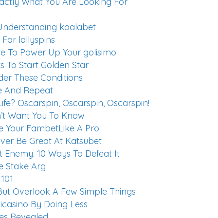
Exactly What You Are Looking For
Understanding koalabet
For lollyspins
re To Power Up Your golisimo
s To Start Golden Star
der These Conditions
se And Repeat
fe? Oscarspin, Oscarspin, Oscarspin!
n’t Want You To Know
e Your FambetLike A Pro
ver Be Great At Katsubet
t Enemy. 10 Ways To Defeat It
ve Stake Arg
 101
ut Overlook A Few Simple Things
casino By Doing Less
ies Revealed