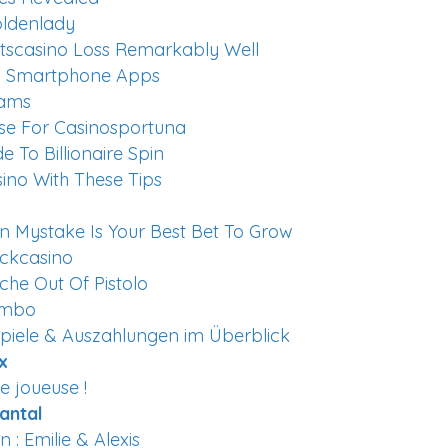
oldenlady
Ybetscasino Loss Remarkably Well
no Smartphone Apps
eams
Use For Casinosportuna
 To Billionaire Spin
ino With These Tips
 Mystake Is Your Best Bet To Grow
uckcasino
he Out Of Pistolo
zimbo
 Spiele & Auszahlungen im Überblick
x
 joueuse !
antal
: Emilie & Alexis