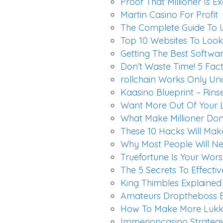
Proof That Millioner Is 
Martin Casino For Profit
The Complete Guide To 
Top 10 Websites To Look 
Getting The Best Softwa
Don’t Waste Time! 5 Fact
rollchain Works Only Un
Kaasino Blueprint – Rin
Want More Out Of Your Li
What Make Millioner Do
These 10 Hacks Will Mak
Why Most People Will Ne
Truefortune Is Your Wors
The 5 Secrets To Effecti
King Thimbles Explained
Amateurs Droptheboss B
How To Make More Lukki
Immerioncasino Strateg