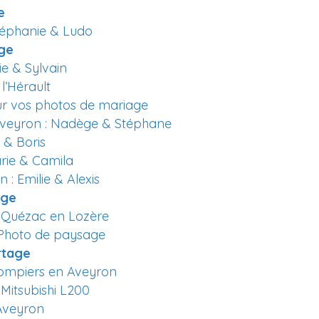
e
téphanie & Ludo
ge
e & Sylvain
l’Hérault
r vos photos de mariage
veyron : Nadège & Stéphane
 & Boris
rie & Camila
: Emilie & Alexis
age
 Quézac en Lozère
 Photo de paysage
rtage
ompiers en Aveyron
Mitsubishi L200
Aveyron