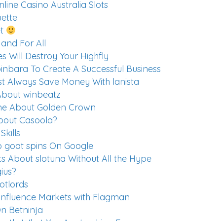
line Casino Australia Slots
uette
et
and For All
s Will Destroy Your Highfly
inbara To Create A Successful Business
 Always Save Money With lanista
 About winbeatz
ime About Golden Crown
About Casoola?
kills
o goat spins On Google
s About slotuna Without All the Hype
ius?
lotlords
Influence Markets with Flagman
On Betninja