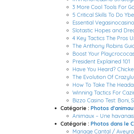
3 More Cool Tools For G
5 Critical Skills To Do 
Essential Vegasinocasi
Slotastic Hopes and Dr
4 Key Tactics The Pros 
The Anthony Robins Guide
Boost Your Playcrococas
President Explained 101
Have You Heard? Chicken
The Evolution Of Crazyl
How To Take The Headac
Winning Tactics For Ca
Bizzo Casino Test: Boni,
Catégorie :
Photos d'animau
Animaux – Une havanaise
Catégorie :
Photos dans le C
Mariage Cantal / Aveyron 